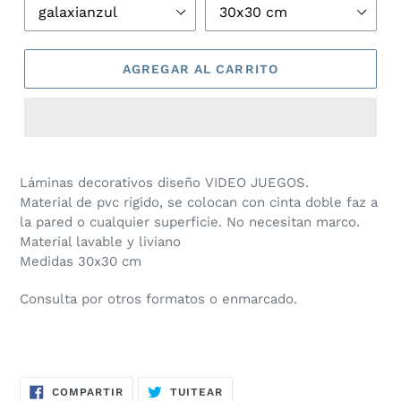
AGREGAR AL CARRITO
Agregando
el
Láminas decorativos diseño VIDEO JUEGOS.
producto
Material de pvc rígido, se colocan con cinta doble faz a
a
la pared o cualquier superficie. No necesitan marco.
tu
Material lavable y liviano
carrito
Medidas 30x30 cm
de
compra
Consulta por otros formatos o enmarcado.
COMPARTIR
TUITEAR
COMPARTIR
TUITEAR
EN
EN