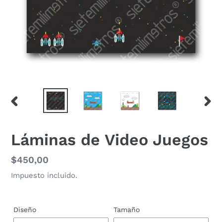
ANTERIOR
SIGU
DIAPOSITIVA
DIAP
Láminas de Video Juegos
Precio
$450,00
habitual
Impuesto incluido.
Diseño
Tamaño