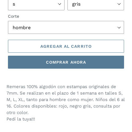
Corte
AGREGAR AL CARRITO
COMPRAR AHORA
Agregando
el
Remeras 100% algodón con estampas originales de
producto
7mm. Se realizan en el plazo de 1 semana en talles
S,
a
M, L, XL, tanto para hombre como mujer. Niños del 6 al
tu
16. Colores disponibles: rojo, negro gris, consulta por
carrito
otro color.
de
Pedí la tuya!!!
compra