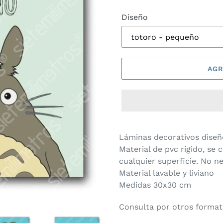
Diseño
AGR
Agregando
el
Láminas decorativos dise
producto
Material de pvc rígido, se 
a
cualquier superficie. No n
tu
Material lavable y liviano
carrito
Medidas 30x30 cm
de
compra
Consulta por otros forma